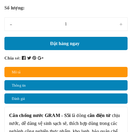
Số lượng:
-
+
Đặt hàng ngay
Chia sẻ:
Mô tả
Thông tin
Đánh giá
Cân chống nước
GRAM - S5i
là dòng
cân điện tử
chịu
nước, dễ dàng vệ sinh sạch sẽ, thích hợp dùng trong các
nghành công nghiệp thực phẩm, kho lạnh, bảo quản chế