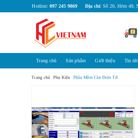
Hotline:
097 245 9869
Địa chỉ
:
Số 20, Hẻm 49, 
Trang chủ
Sản phẩm
Giới thiệu
Tin tứ
Trang chủ
Phụ Kiện
Phần Mềm Cân Điện Tử