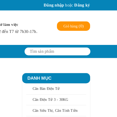
Đăng nhập
hoặc
Đăng ký
ờ làm việc
(
0
)
Giỏ hàng
 đến T7 từ 7h30-17h.
DANH MỤC
Cân Bàn Điện Tử
Cân Điện Tử 3 - 30KG
Cân Siêu Thị, Cân Tính Tiền